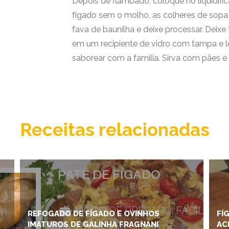
Depois de flambado, coloque no liquidif
fígado sem o molho, as colheres de sopa
fava de baunilha e deixe processar. Deix
em um recipiente de vidro com tampa e le
saborear com a família. Sirva com pães e 
Receitas relacionadas
PATÊ DE FÍGADO
MODO DE PREPARO: FÁCIL
REFOGADO DE FÍGADO E OVINHOS
FÍ
IMATUROS DE GALINHA FRAGNANI
AC
TEMPO: 20 MINUTOS