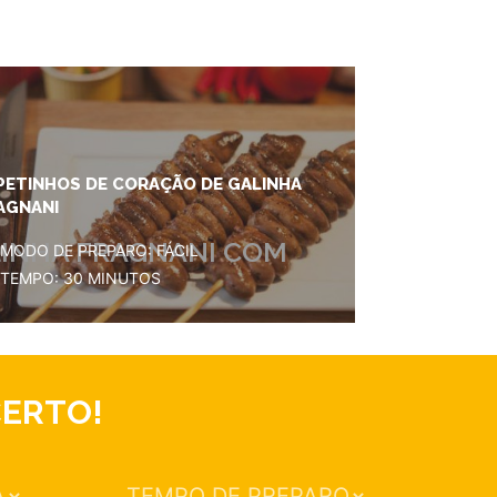
PETINHOS DE CORAÇÃO DE GALINHA
AGNANI
LINHA FRAGNANI COM
MODO DE PREPARO: FÁCIL
TEMPO: 30 MINUTOS
CERTO!