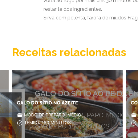
volta ao fogo por mais uns 30 minutos ou
restante dos ingredientes.
Sirva com polenta, farofa de miúdos Frag
Receitas relacionadas
GALO DO SÍTIO AO PÉ DA 
GALO DO SÍTIO NO AZEITE
CO
MODO DE PREPARO: MÉDIO
MODO DE PREPARO: MÉDIO
TEMPO: 180 MINUTOS
TEMPO: 180 MINUTOS