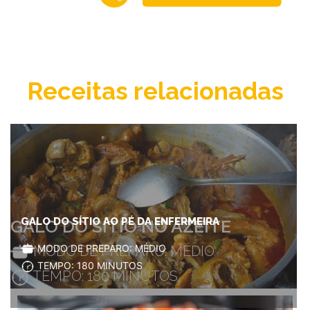
Receitas relacionadas
GALO DO SÍTIO AO PÉ DA ENFERMEIRA
GALO DO SÍTIO NO AZEITE
MODO DE PREPARO: MÉDIO
MODO DE PREPARO: MÉDIO
TEMPO: 180 MINUTOS
TEMPO: 180 MINUTOS